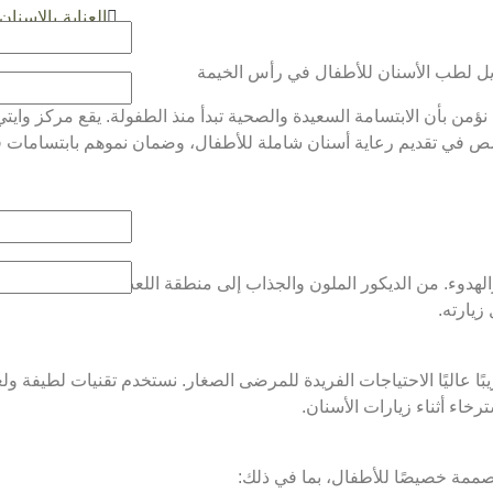
العناية بالاسنان
يل لطب الأسنان للأطفال في رأس الخيمة
من بأن الابتسامة السعيدة والصحية تبدأ منذ الطفولة. يقع مركز وايتي
 في تقديم رعاية أسنان شاملة للأطفال، وضمان نموهم بابتسامات ق
هدوء. من الديكور الملون والجذاب إلى منطقة اللعب المليئة بالألعاب
زيارته.
بًا عاليًا الاحتياجات الفريدة للمرضى الصغار. نستخدم تقنيات لطيفة ول
اء أثناء زيارات الأسنان.
مة خصيصًا للأطفال، بما في ذلك: