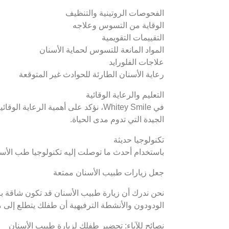
الفحوصات الروتينية والتنظيف
الوقاية من التسوس وعلاجه
التقييمات التقويمية
المواد المانعة للتسوس لحماية الأسنان
علاجات الفلورايد
رعاية الأسنان الطارئة للحوادث غير المتوقعة
التعليم والرعاية الوقائية
في Whitey Smile، نؤكد على أهمية الرع
الجيدة التي تدوم مدى الحياة.
تكنولوجيا حديثة
باستخدام أحدث ما توصلت إليه تكنولوجيا طب الأسنان، تضمن Whitey Smile علاجات آمنة وفعالة وخ
جعل زيارات طبيب الأسنان ممتعة
نحن ندرك أن زيارة طبيب الأسنان قد تكون شاقة ب
الودودون والأنشطة الترفيهية أن طفلك يتطلع إلى م
نصائح للآباء: تحضير طفلك لزيارة طبيب الأسنان