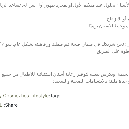
 الأسنان بحلول عيد ميلاده الأول أو بمجرد ظهور أول سن له. تساعد الزي
أو الانزعاج.
وخيط الأسنان يوميًا.
د عيادة أسنان؛ نحن شريكك في ضمان صحة فم طفلك ورفاهيته بشكل عام. سواء 
طوة على الطريق.
Whitey Smile Pediatri في رأس الخيمة، ويكرس نفسه لتوفير رعاية أسنان استثنائية للأطفال من جميع
و حياة مليئة بالابتسامات الصحية والسعيدة.
y
Cosmeztics
Lifestyle
Tags:
Share: