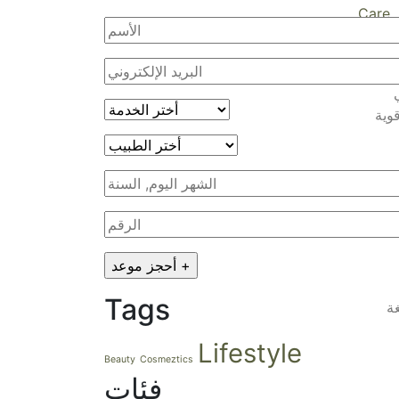
Care
,
وية
Tags
غة
Lifestyle
Beauty
Cosmeztics
فئات