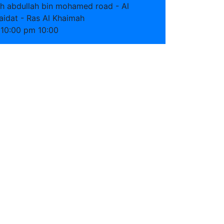
kh abdullah bin mohamed road - Al
aidat - Ras Al Khaimah
10:00 am - 10:00 pm