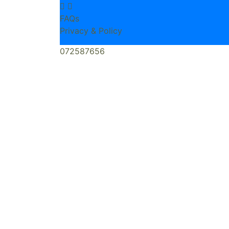
FAQs
Privacy & Policy
072587656