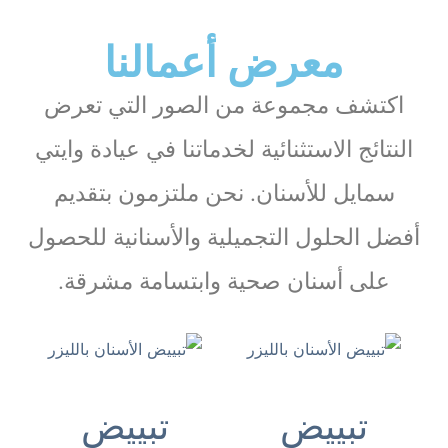
الممي
ر 
على 
عياده 
ز
كثير 
جهود
براس 
ال
معرض أعمالنا
والاس
ه 
الخيم
ة
عار 
معي 
ه ربي 
وا
اكتشف مجموعة من الصور التي تعرض
كثير 
وماق
يوفقه
مناسب
صرت 
م🤎
النتائج الاستثنائية لخدماتنا في عيادة وايتي
ةركب
يادكتو
أنصح
مع
سمايل للأسنان. نحن ملتزمون بتقديم
ت 
ر 
كم 
ة
حشو
وماش
وبقوه
أفضل الحلول التجميلية والأسنانية للحصول
ة 
اء 
وتلبي
الله 
على أسنان صحية وابتسامة مشرقة.
سة 
ايده 
للاسن
كثير 
ان 
خفيف
وكثير 
هوايض
راضي
ا اريد 
ة
اشكر 
تبييض
تبييض
كل 