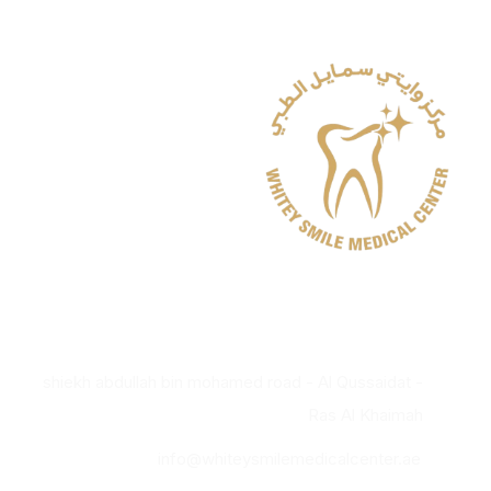
Whitey Smile Orthodontics & Implants Dental
Center - Ras Al-Khaimah
shiekh abdullah bin mohamed road - Al Qussaidat -
Ras Al Khaimah
info@whiteysmilemedicalcenter.ae