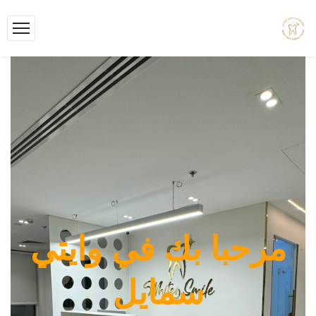
مرحبا بك في وايتي
سمايل